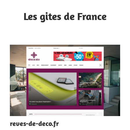
Skip
to
Les gites de France
content
Retrouvez
les
meilleures
adresses
reves-de-deco.fr