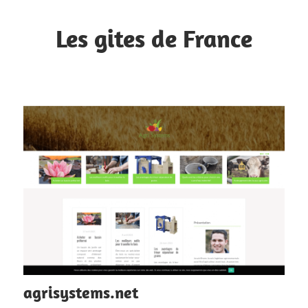
Skip
to
Les gites de France
content
Retrouvez
les
meilleures
adresses
agrisystems.net